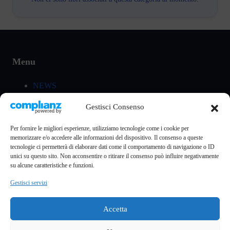
Menu
NEWS
UMANITÀ SOLIDALE
Gestisci Consenso
CHI SIAMO
INDIRIZZI UTILI
Per fornire le migliori esperienze, utilizziamo tecnologie come i cookie per
memorizzare e/o accedere alle informazioni del dispositivo. Il consenso a queste
tecnologie ci permetterà di elaborare dati come il comportamento di navigazione o ID
unici su questo sito. Non acconsentire o ritirare il consenso può influire negativamente
Contatti
su alcune caratteristiche e funzioni.
La nostra mail:
info@scuolaesocieta.org
Gestisci servizi
Accetta
Policies